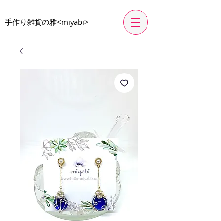
​手作り雑貨の雅<miyabi>