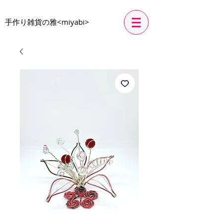
​手作り雑貨の雅<miyabi>