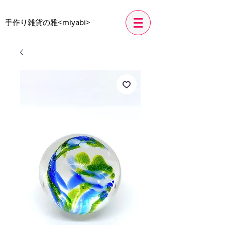
​手作り雑貨の雅<miyabi>