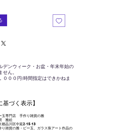
る
ルデンウィーク・お盆・年末年始の
ません。
，０００円(時間指定はできかねま
に基づく表示】
門店 手作り雑貨の雅
 雅絵
品川
区中延2‐15‐13
り雑貨の雅・ビー玉、ガラス珠アート作品の