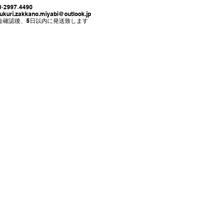
₋4490
zukuri.zakkano.miyabi@outlook.jp
確認後、
5日以内に発送致します