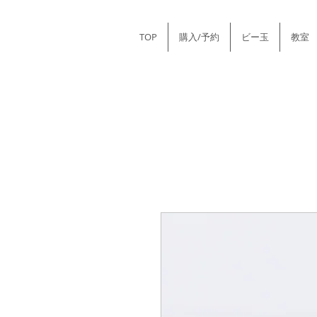
TOP
購入/予約
ビー玉
教室