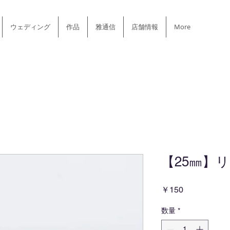
ウェディング
作品
雅通信
店舗情報
More
【25㎜】
価
￥150
格
数量
*