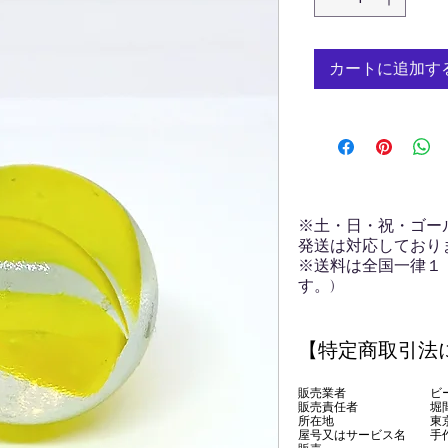
カートに追加す
※土・日・祝・ゴー
発送は対応しており
※送料は全国一律１
す。)
【特定商取引法
販売業者 ビー玉専
販売責任者 堀間
所在地 東京都
屋号又はサービス名 手作