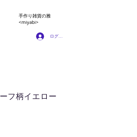
​手作り雑貨の雅
<miyabi>
ログイン
リーフ柄イエロー