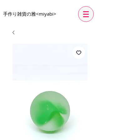
​手作り雑貨の雅<miyabi>