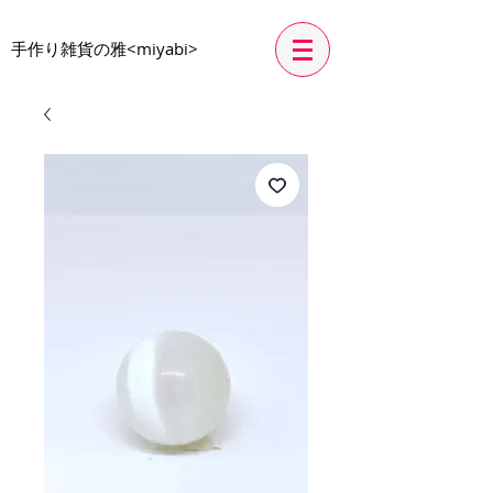
​手作り雑貨の雅<miyabi>