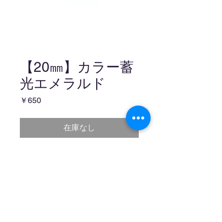
【20㎜】カラー蓄
光エメラルド
価
￥650
格
在庫なし
follow me!