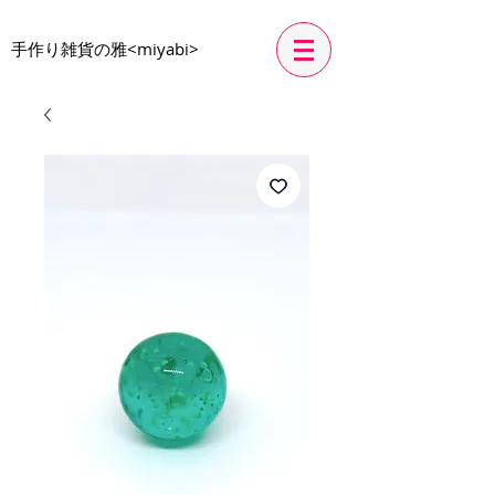
​手作り雑貨の雅<miyabi>