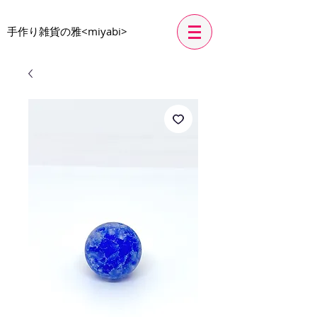
​手作り雑貨の雅<miyabi>