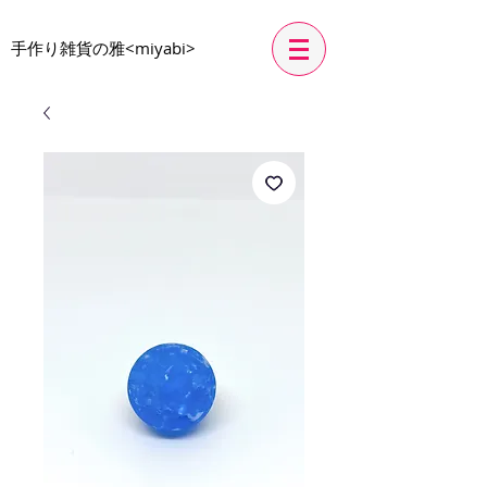
​手作り雑貨の雅<miyabi>