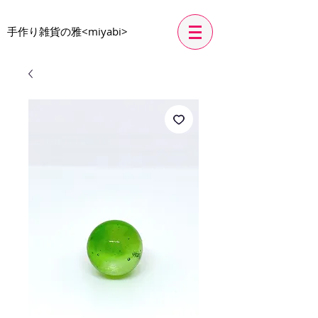
​手作り雑貨の雅<miyabi>