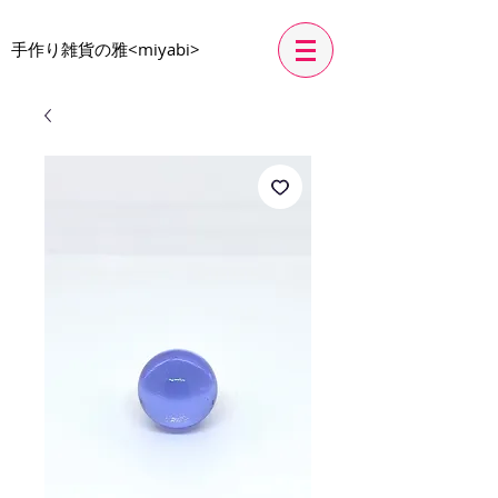
​手作り雑貨の雅<miyabi>