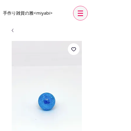
​手作り雑貨の雅<miyabi>