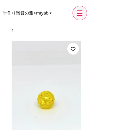
​手作り雑貨の雅<miyabi>