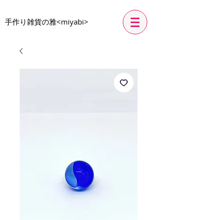
​手作り雑貨の雅<miyabi>