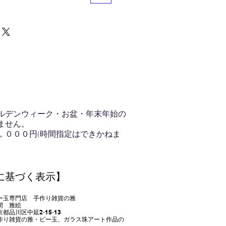
ルデンウィーク・お盆・年末年始の
ません。
，０００円(時間指定はできかねま
に基づく表示】
門店 手作り雑貨の雅
 雅絵
品川
区中延2‐15‐13
り雑貨の雅・ビー玉、ガラス珠アート作品の