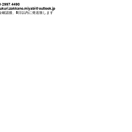
₋4490
zukuri.zakkano.miyabi@outlook.jp
確認後、
5日以内に発送致します