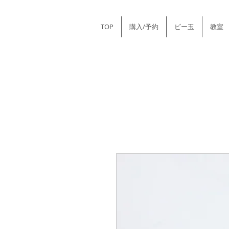
TOP
購入/予約
ビー玉
教室