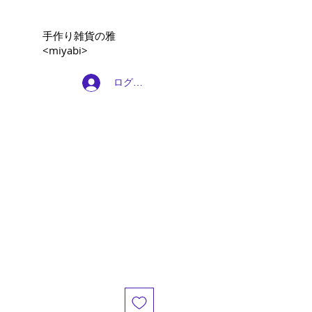
​手作り雑貨の雅
<miyabi>
ログイン