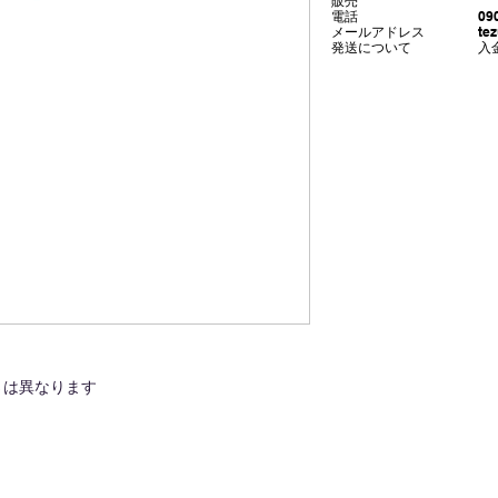
販売
電話 090‐2997
​メールアドレス
te
​発送について 入金
さは異なります