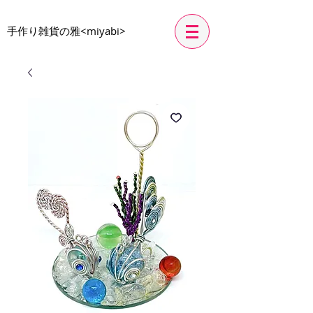
​手作り雑貨の雅<miyabi>