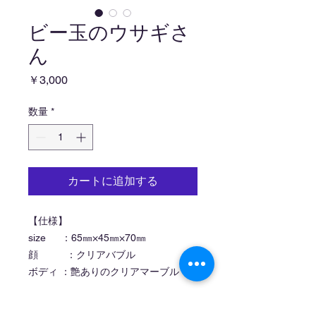
ビー玉のウサギさ
ん
価
￥3,000
格
数量
*
カートに追加する
【仕様】
size ：65㎜×45㎜×70㎜
顔 ：クリアバブル
ボディ ：艶ありのクリアマーブル
※ハンドメイド作品のため、大きさは