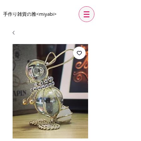
​手作り雑貨の雅<miyabi>