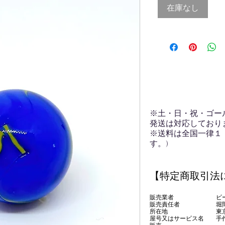
在庫なし
※土・日・祝・ゴー
発送は対応しており
※送料は全国一律１
す。)
【特定商取引法
販売業者 ビー玉専
販売責任者 堀間
所在地 東京都
屋号又はサービス名 手作