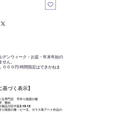
ルデンウィーク・お盆・年末年始の
ません。
，０００円(時間指定はできかねま
に基づく表示】
門店 手作り雑貨の雅
 雅絵
品川
区中延2‐15‐13
り雑貨の雅・ビー玉、ガラス珠アート作品の