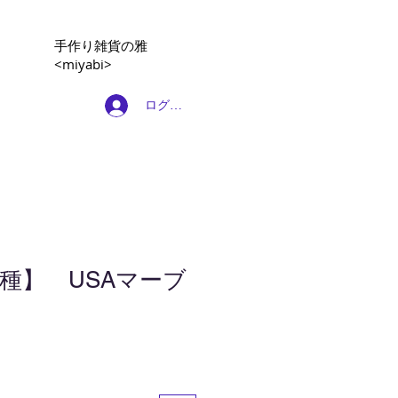
​手作り雑貨の雅
<miyabi>
ログイン
種】 USAマーブ