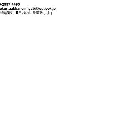
₋4490
zukuri.zakkano.miyabi@outlook.jp
確認後、
5日以内に発送致します