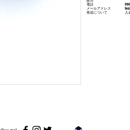
販売
電話 090‐2997
​メールアドレス
te
​発送について 入金