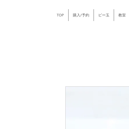
TOP
購入/予約
ビー玉
教室