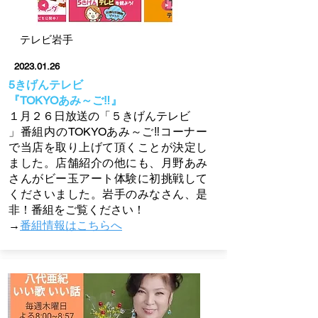
テレビ岩手
2023.01.26
5きげんテレビ
『TOKYOあみ～ご‼』
１月２６日
放送
の「５きげんテレビ
」番組内のTOKYOあみ～ご‼コーナー
で当店を取り上げて頂くことが決定し
ました。店舗紹介の他にも、月野あみ
さんがビー玉アート体験に初挑戦して
くださいました。岩手のみなさん、是
非！番組をご覧ください！
→
番組情報はこちらへ