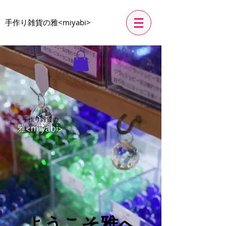
​手作り雑貨の雅<miyabi>
手作り雑貨の
雅<miyabi>
​ようこそ雅へ