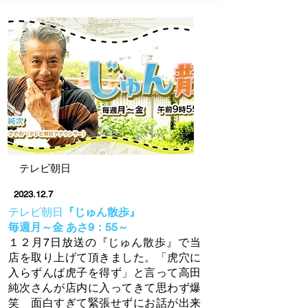
テレビ朝日
2023.12.7
テレビ朝日
『じゅん散歩』
毎週月～
金 あさ9：55～
１２月7日放送の『じゅん散歩』で当
店を取り上げて頂きました。「虎穴に
入らずんば虎子を得ず」と言って高田
純次さんが
​店内に入ってきて思わず
爆
笑 面白すぎて緊張せずにお話が出来