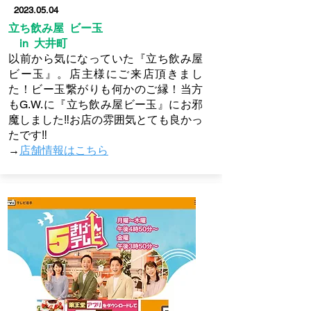
2023.05.04
立ち飲み屋 ビー玉
in 大井町
以前から気になっていた『立ち飲み屋
ビー玉』。店主様にご来店頂きまし
た！ビー玉繋がりも何かのご縁！当方
もG.W.に『立ち飲み屋ビー玉』にお邪
魔しました‼お店の雰囲気とても良かっ
たです‼
→
店舗情報はこちら