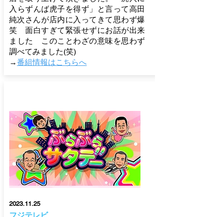
入らずんば虎子を得ず」と言って高田
純次さんが
​店内に入ってきて思わず
爆
笑 面白すぎて緊張せずにお話が出来
ました このことわざの意味を思わず
調べてみました(笑)
→
番組情報はこちらへ
2023.11.25
フジテレビ