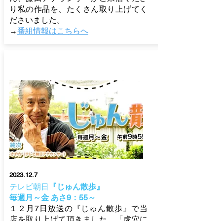
り私の作品を、たくさん取り上げてく
ださいました。
→
番組情報はこちらへ
2023.12.7
テレビ朝日
『じゅん散歩』
毎週月～
金 あさ9：55～
１２月7日放送の『じゅん散歩』で当
店を取り上げて頂きました。「虎穴に