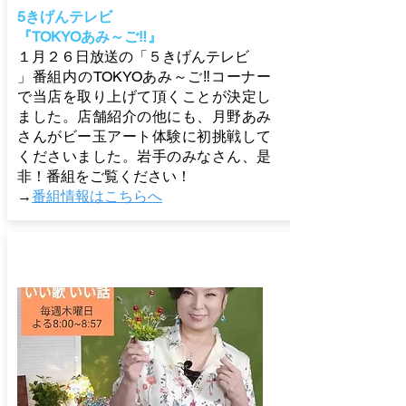
5きげんテレビ
『TOKYOあみ～ご‼』
１月２６日
放送
の「５きげんテレビ
」番組内のTOKYOあみ～ご‼コーナー
で当店を取り上げて頂くことが決定し
ました。店舗紹介の他にも、月野あみ
さんがビー玉アート体験に初挑戦して
くださいました。岩手のみなさん、是
非！番組をご覧ください！
→
番組情報はこちらへ