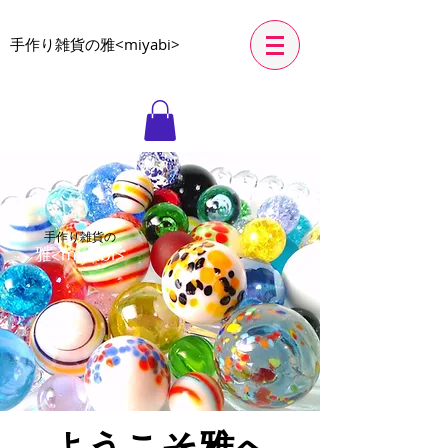
​手作り雑貨の雅<miyabi>
手作り雑貨の
雅<miyabi>
​ようこそ雅へ